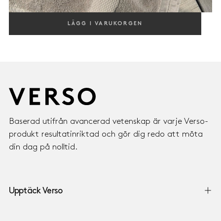
DAILY FACIAL CLEANSER
LÄGG I VARUKORGEN
LUGNANDE & FUKTGIVANDE, MED CENTELLA ASIATICA & ALOE
295,00
REGULAR
295,00 KR
KR
PRICE
Baserad utifrån avancerad vetenskap är varje Verso-
produkt resultatinriktad och gör dig redo att möta
din dag på nolltid.
Upptäck Verso