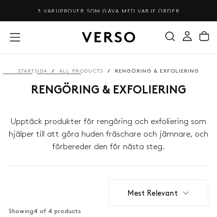
HOPPA
3 VARUPROVER SOM GÅVA MED VARJE ORDER
TILL
INNEHÅLL
STARTSIDA
/
ALL PRODUCTS
/
RENGÖRING & EXFOLIERING
RENGÖRING & EXFOLIERING
Upptäck produkter för rengöring och exfoliering som
hjälper till att göra huden fräschare och jämnare, och
förbereder den för nästa steg.
Mest Relevant
Showing
4 of 4 products