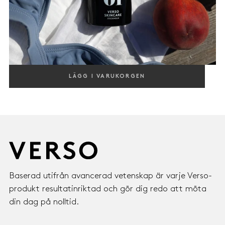
VISIBLY FIRMING BODY OIL
LÄGG I VARUKORGEN
STRENGTHENING & VISIBLY FIRMING, WITH RETINOID NEAR 1
950,00
REGULAR
950,00 KR
KR
PRICE
Baserad utifrån avancerad vetenskap är varje Verso-
produkt resultatinriktad och gör dig redo att möta
din dag på nolltid.