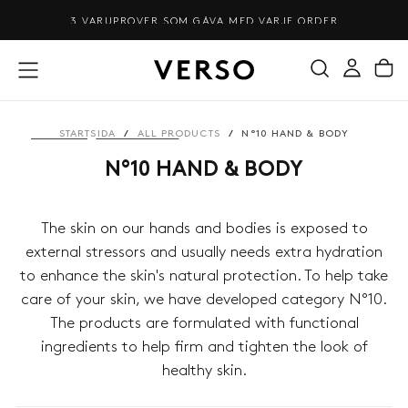
HOPPA
FRI FRAKT ÖVER 900 KR
TILL
INNEHÅLL
STARTSIDA
/
ALL PRODUCTS
/
N°10 HAND & BODY
N°10 HAND & BODY
The skin on our hands and bodies is exposed to
external stressors and usually needs extra hydration
to enhance the skin's natural protection. To help take
care of your skin, we have developed category N°10.
The products are formulated with functional
ingredients to help firm and tighten the look of
healthy skin.