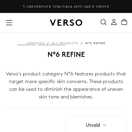
HOPPA
3 VARUPROVER SOM GÅVA MED VARJE ORDER
TILL
INNEHÅLL
STARTSIDA
/
ALL PRODUCTS
/
N°6 REFINE
N°6 REFINE
Verso’s product category N°6 features products that
target more specific skin concerns. These products
can be used to diminish the appearance of uneven
skin tone and blemishes.
Utvald