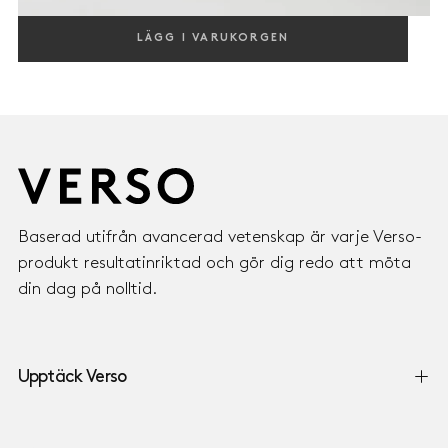
CLARIFYING GEL
LÄGG I VARUKORGEN
BALANSERAR & LJUSAR UPP, MED RETINOL 8 & NIACINAMID
800,00
REGULAR
800,00 KR
KR
PRICE
Baserad utifrån avancerad vetenskap är varje Verso-
produkt resultatinriktad och gör dig redo att möta
din dag på nolltid.
Upptäck Verso