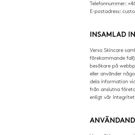
Telefonnummer: +46
E-postadress: cust
INSAMLAD I
Verso Skincare saml
förekommande fall)
besökare på webbpl
eller använder någo
dela information vi
från anslutna föret
enligt vår Integritet
ANVÄNDANDE