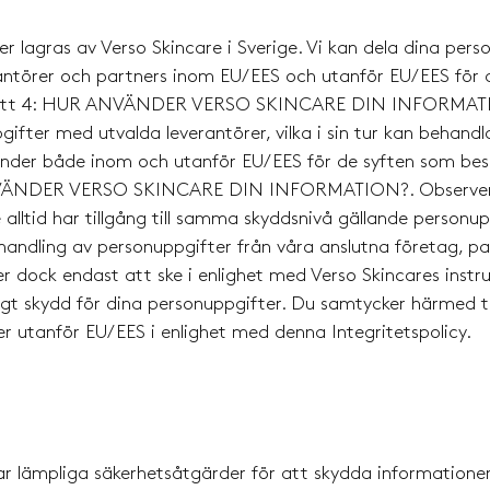
r lagras av Verso Skincare i Sverige. Vi kan dela dina per
rantörer och partners inom EU/EES och utanför EU/EES för 
vsnitt 4: HUR ANVÄNDER VERSO SKINCARE DIN INFORMA
gifter med utvalda leverantörer, vilka i sin tur kan behandl
länder både inom och utanför EU/EES för de syften som bes
NVÄNDER VERSO SKINCARE DIN INFORMATION?. Observera
 alltid har tillgång till samma skyddsnivå gällande personu
handling av personuppgifter från våra anslutna företag, pa
 dock endast att ske i enlighet med Verso Skincares instru
ligt skydd för dina personuppgifter. Du samtycker härmed ti
r utanför EU/EES i enlighet med denna Integritetspolicy.
ar lämpliga säkerhetsåtgärder för att skydda informationen 