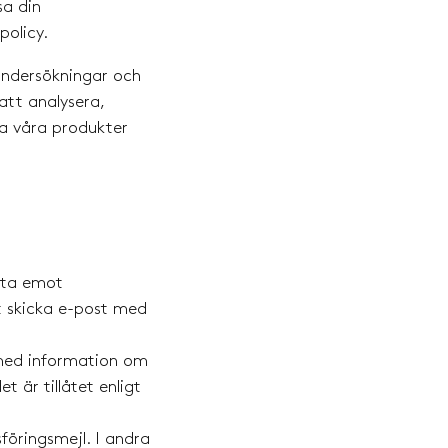
sa din
olicy.
undersökningar och
ck cart is
att analysera,
ra våra produkter
ently empty
 ta emot
t skicka e-post med
product has been selected yet.
med information om
t är tillåtet enligt
föringsmejl. I andra