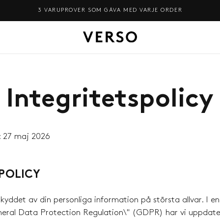
FRI FRAKT ÖVER 900 KR
Integritetspolicy
: 27 maj 2026
POLICY
skyddet av din personliga information på största allvar. I e
eneral Data Protection Regulation\" (GDPR) har vi uppdate