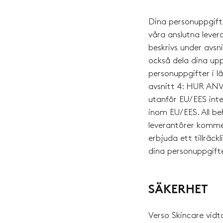
Dina personuppgifte
våra anslutna leve
beskrivs under a
också dela dina upp
personuppgifter i 
avsnitt 4: HUR A
utanför EU/EES inte
inom EU/EES. All be
leverantörer kommer
erbjuda ett tillräck
dina personuppgifte
SÄKERHET
Verso Skincare vidt