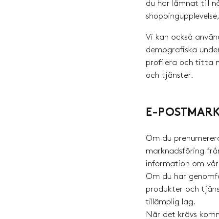
du har lämnat till 
shoppingupplevelse
Vi kan också använ
demografiska unders
profilera och titta
och tjänster.
E-POSTMAR
Om du prenumererar 
marknadsföring från
information om våra
Om du har genomför
produkter och tjänst
tillämplig lag.
När det krävs komme