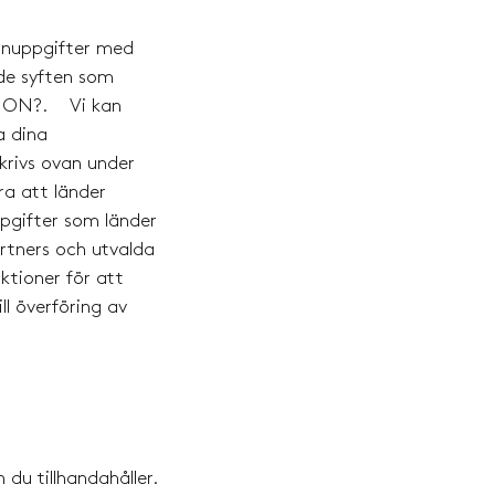
sonuppgifter med
de syften som
TION?. Vi kan
a dina
krivs ovan under
 att länder
ppgifter som länder
rtners och utvalda
ktioner för att
ll överföring av
du tillhandahåller.