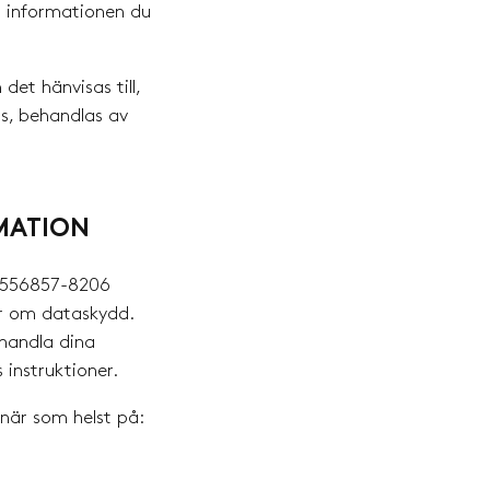
n informationen du
et hänvisas till,
ss, behandlas av
MATION
. 556857-8206
gar om dataskydd.
ehandla dina
 instruktioner.
 när som helst på: