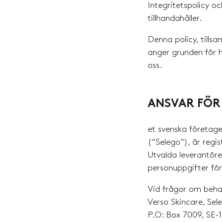
Integritetspolicy o
tillhandahåller.
Denna policy, tills
anger grunden för h
oss.
ANSVAR FÖR
et svenska företag
(“Selego”), är regi
Utvalda leverantöre
personuppgifter för
Vid frågor om beha
Verso Skincare, Sel
P.O: Box 7009, SE-