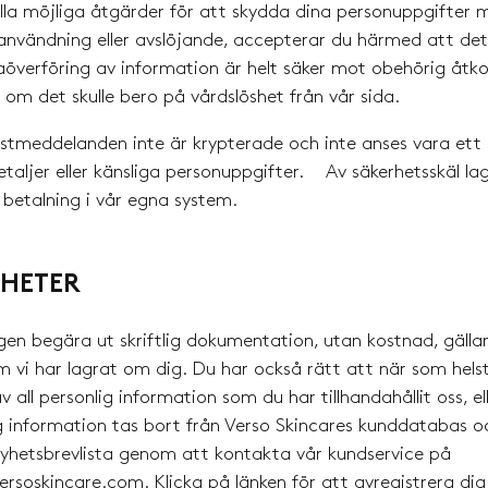
 alla möjliga åtgärder för att skydda dina personuppgifter
nvändning eller avslöjande, accepterar du härmed att det
aöverföring av information är helt säker mot obehörig åtko
 om det skulle bero på vårdslöshet från vår sida.
tmeddelanden inte är krypterade och inte anses vara ett 
etaljer eller känsliga personuppgifter. Av säkerhetsskäl la
betalning i vår egna system.
GHETER
igen begära ut skriftlig dokumentation, utan kostnad, gäll
m vi har lagrat om dig. Du har också rätt att när som hel
 av all personlig information som du har tillhandahållit oss, e
 information tas bort från Verso Skincares kunddatabas oc
yhetsbrevlista genom att kontakta vår kundservice på
soskincare.com. Klicka på länken för att avregistrera dig