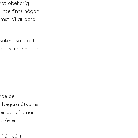
 mot obehörig
 inte finns någon
mst. Vi är bara
säkert sätt att
grar vi inte någon
ande de
st begära åtkomst
ller att ditt namn
h/eller
 från vårt