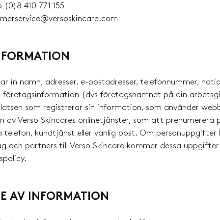
 (0)8 410 771 155
omerservice@versoskincare.com
NFORMATION
ar in namn, adresser, e-postadresser, telefonnummer, natio
 företagsinformation (dvs företagsnamnet på din arbetsgi
atsen som registrerar sin information, som använder webb
n av Verso Skincares onlinetjänster, som att prenumerera p
a telefon, kundtjänst eller vanlig post. Om personuppgifter
ag och partners till Verso Skincare kommer dessa uppgifte
spolicy.
 AV INFORMATION