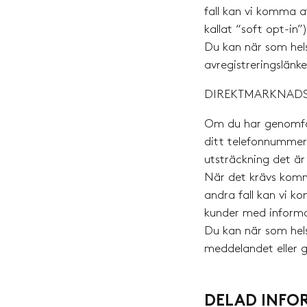
fall kan vi komma a
kallat “soft opt-in”)
Du kan när som hel
avregistreringslänk
DIREKTMARKNADS
Om du har genomfört
ditt telefonnummer,
utsträckning det är t
När det krävs komm
andra fall kan vi k
kunder med informat
Du kan när som hels
meddelandet eller 
DELAD INFO