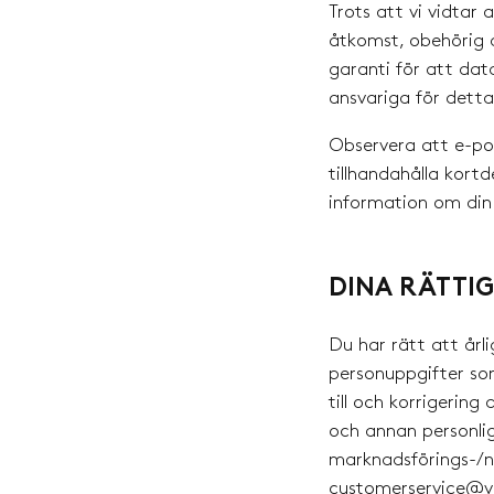
Trots att vi vidtar
åtkomst, obehörig a
garanti för att dat
ansvariga för detta
Observera att e-pos
tillhandahålla kortd
information om din 
DINA RÄTTI
Du har rätt att årl
personuppgifter so
till och korrigering
och annan personlig
marknadsförings-/n
customerservice@ver