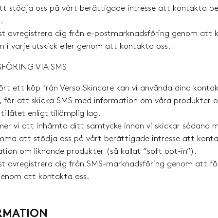
tt stödja oss på vårt berättigade intresse att kontakta be
.
st avregistrera dig från e-postmarknadsföring genom att k
en i varje utskick eller genom att kontakta oss.
FÖRING VIA SMS
 ett köp från Verso Skincare kan vi använda dina kontakt
 för att skicka SMS med information om våra produkter oc
illåtet enligt tillämplig lag.
er vi att inhämta ditt samtycke innan vi skickar sådana 
omma att stödja oss på vårt berättigade intresse att konta
ion om liknande produkter (så kallat “soft opt-in”).
t avregistrera dig från SMS-marknadsföring genom att följ
genom att kontakta oss.
RMATION