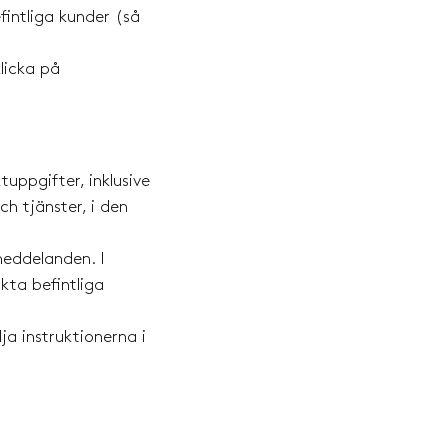
fintliga kunder (så
licka på
uppgifter, inklusive
h tjänster, i den
meddelanden. I
kta befintliga
a instruktionerna i