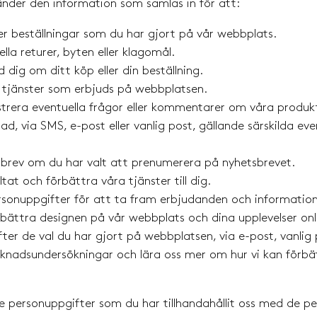
nder den information som samlas in för att:
r beställningar som du har gjort på vår webbplats.
la returer, byten eller klagomål.
ig om ditt köp eller din beställning.
a tjänster som erbjuds på webbplatsen.
trera eventuella frågor eller kommentarer om våra produkte
ad, via SMS, e-post eller vanlig post, gällande särskilda ev
sbrev om du har valt att prenumerera på nyhetsbrevet.
tat och förbättra våra tjänster till dig.
rsonuppgifter för att ta fram erbjudanden och information 
bättra designen på vår webbplats och dina upplevelser onlin
ter de val du har gjort på webbplatsen, via e-post, vanlig p
knadsundersökningar och lära oss mer om hur vi kan förbä
e personuppgifter som du har tillhandahållit oss med de p