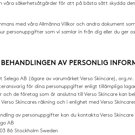
ch våra säkerhetsåtgärder för att på bästa sätt skydda de
ammans med våra Allmänna Villkor och andra dokument som d
ur personuppgifter som vi samlar in från dig eller du ger o
 BEHANDLINGEN AV PERSONLIG INFOR
et Selego AB (ägare av varumärket Verso Skincare), org.nr
steransvarig för dina personuppgifter enligt tillämpliga la
r och de företag som är anslutna till Verso Skincare kan b
 Verso Skincares räkning och i enlighet med Verso Skincares
ndling av personuppgifter kan du kontakta Verso Skincare
ego AB
103 86 Stockholm Sweden