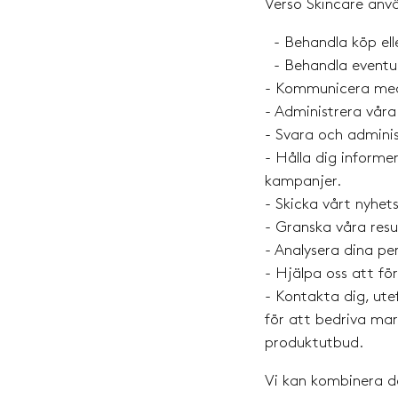
Verso Skincare anvä
- Behandla köp elle
- Behandla eventuel
- Kommunicera med d
- Administrera vår
- Svara och adminis
- Hålla dig informer
kampanjer.
- Skicka vårt nyhet
- Granska våra resul
- Analysera dina pe
- Hjälpa oss att för
- Kontakta dig, utef
för att bedriva mar
produktutbud.
Vi kan kombinera d