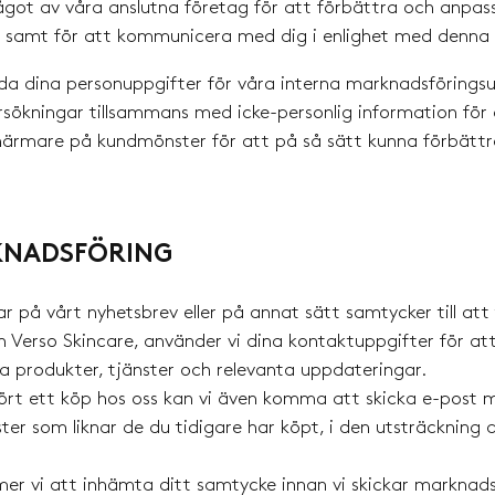
något av våra anslutna företag för att förbättra och anpas
, samt för att kommunicera med dig i enlighet med denna p
da dina personuppgifter för våra interna marknadsförings
Qui
ökningar tillsammans med icke-personlig information för 
 närmare på kundmönster för att på så sätt kunna förbätt
curr
KNADSFÖRING
på vårt nyhetsbrev eller på annat sätt samtycker till att
 Verso Skincare, använder vi dina kontaktuppgifter för at
No 
 produkter, tjänster och relevanta uppdateringar.
t ett köp hos oss kan vi även komma att skicka e-post 
er som liknar de du tidigare har köpt, i den utsträckning de
r vi att inhämta ditt samtycke innan vi skickar marknads