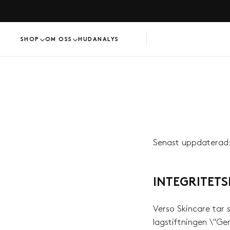
HOPPA
TILL
INNEHÅLL
SHOP
OM OSS
HUDANALYS
Senast uppdaterad
INTEGRITETS
Verso Skincare tar 
lagstiftningen \"G