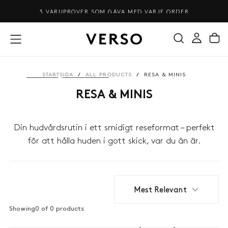
HOPPA
3 VARUPROVER SOM GÅVA MED VARJE ORDER
TILL
INNEHÅLL
STARTSIDA
/
ALL PRODUCTS
/
RESA & MINIS
RESA & MINIS
Din hudvårdsrutin i ett smidigt reseformat – perfekt
för att hålla huden i gott skick, var du än är.
Mest Relevant
Showing
0 of 0 products