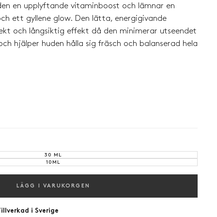
den en upplyftande vitaminboost och lämnar en
ch ett gyllene glow. Den lätta, energigivande
kt och långsiktig effekt då den minimerar utseendet
r och hjälper huden hålla sig fräsch och balanserad hela
30 ML
VARIANT
SOLD
10ML
VARIANT
OUT
SOLD
OR
OUT
UNAVAILABLE
OR
UNAVAILABLE
LÄGG I VARUKORGEN
illverkad i Sverige