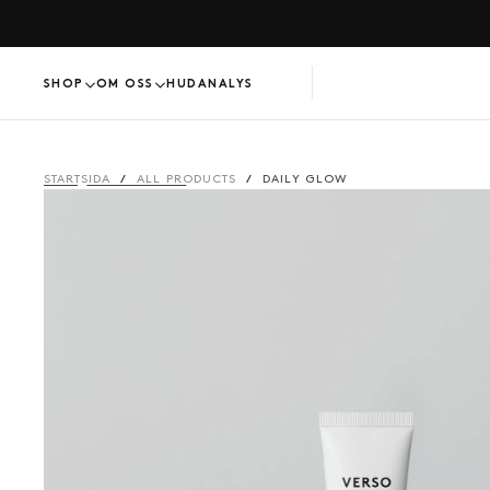
HOPPA
TILL
INNEHÅLL
SHOP
OM OSS
HUDANALYS
STARTSIDA
/
ALL PRODUCTS
/
DAILY GLOW