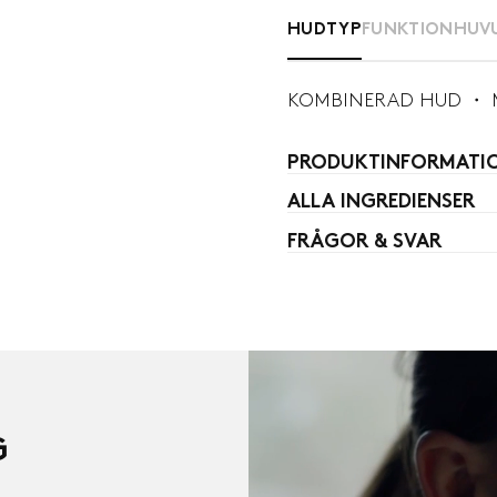
HUDTYP
FUNKTION
HUV
KOMBINERAD HUD ・ 
PRODUKTINFORMATI
ALLA INGREDIENSER
FRÅGOR & SVAR
Qui
curr
G