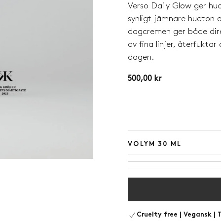
Verso Daily Glow ger hu
synligt jämnare hudton o
dagcremen ger både dire
av fina linjer, återfukta
dagen.
500,00
Regular
500,00 kr
kr
price
VOLYM
30 ML
Cruelty free | Vegansk | T