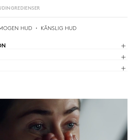
UDINGREDIENSER
MOGEN HUD ・ KÄNSLIG HUD
ON
ck cart is
ently empty