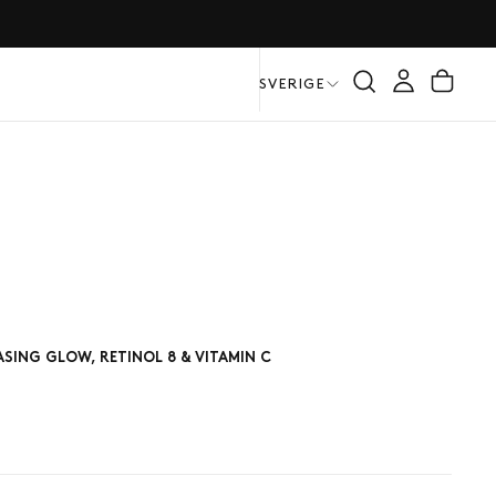
3 VARUPROVER SOM GÅVA MED VARJE ORDER
SVERIGE
SING GLOW, RETINOL 8 & VITAMIN C