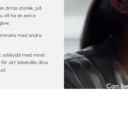
n ärtas storlek, på
 vill ha en extra
No 
glow.
lsammans med andra
t solskydd med minst
 för att bibehålla dina
ud.