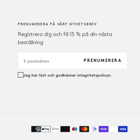
PRENUMERERA PÅ VÅRT NYHETSBREV
Registrera dig och få 15 % på din nästa
beställning
E-
POST
PRENUMERERA
Jag har läst och godkänner integritetspolicyn.
Paym
meth