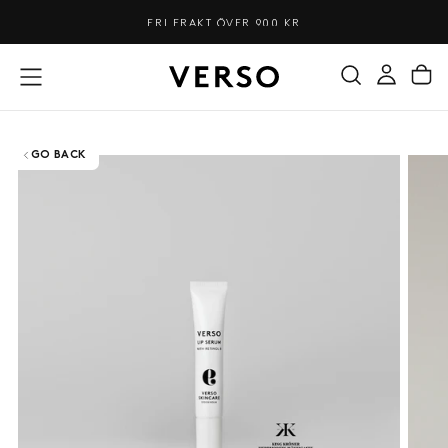
HOPPA
FRI FRAKT ÖVER 900 KR
TILL
INNEHÅLL
GO BACK