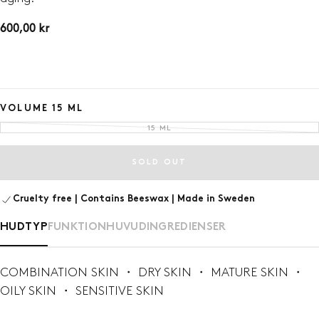
600,00
Regular
600,00 kr
kr
price
VOLUME
15 ML
15 ML
VARIANT
SOLD
OUT
OR
UNAVAILABLE
SOLD OUT
Cruelty free | Contains Beeswax | Made in Sweden
HUDTYP
FUNKTION
HUVUDINGREDIENSER
COMBINATION SKIN ・ DRY SKIN ・ MATURE SKIN ・
OILY SKIN ・ SENSITIVE SKIN