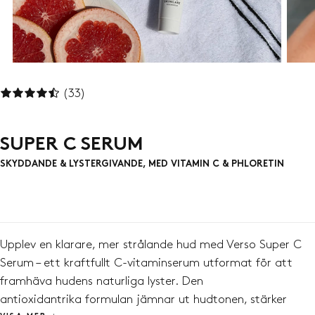
(33)
SUPER C SERUM
SKYDDANDE & LYSTERGIVANDE, MED VITAMIN C & PHLORETIN
Upplev en klarare, mer strålande hud med
Verso
Super C
Serum – ett kraftfullt C-vitaminserum utformat för att
framhäva hudens naturliga lyster
.
Den
antioxidantrika
formulan
jämna
r
ut hudtonen
, s
tärker