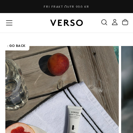
HOPPA
FRI FRAKT ÖVER 900 KR
3 V
TILL
INNEHÅLL
GO BACK