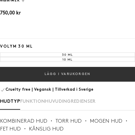
hudens
glow
och bidra
r
till e
tt
vitaliserat
utseende
.
VISA MER
Serumet kan med fördel kombineras med
Retinol
8 eller
750,00
Regular
750,00 kr
NEAR 1 för att
maximera resultaten
. Passar alla
hudtyper
.
kr
price
VOLYM
30 ML
30 ML
VARIANT
SOLD
10 ML
VARIANT
OUT
SOLD
OR
OUT
UNAVAILABLE
OR
UNAVAILABLE
LÄGG I VARUKORGEN
Cruelty free | Vegansk | Tillverkad i Sverige
HUDTYP
FUNKTION
HUVUDINGREDIENSER
KOMBINERAD HUD ・ TORR HUD ・ MOGEN HUD ・
FET HUD ・ KÄNSLIG HUD